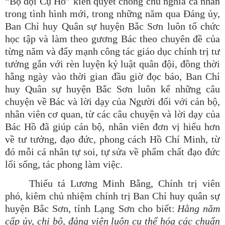
“Bộ đội Cụ Hồ” kiên quyết chống chủ nghĩa cá nhân
trong tình hình mới, trong những năm qua Đảng ủy,
Ban Chỉ huy Quân sự huyện Bắc Sơn luôn tổ chức
học tập và làm theo gương Bác theo chuyên đề của
từng năm và đẩy mạnh công tác giáo dục chính trị tư
tưởng gắn với rèn luyện kỷ luật quân đội
, đồng thời
hằng ngày vào thời gian đầu giờ đọc báo, Ban Chỉ
huy Quân sự huyện Bắc Sơn luôn kể những câu
chuyện về Bác và lời dạy của Người đối với cán bộ,
nhân viên cơ quan, từ các câu chuyện và lời dạy của
Bác Hồ đã giúp cán bộ, nhân viên đơn vị hiểu hơn
về tư tưởng, đạo đức, phong cách Hồ Chí Minh, từ
đó mỗi cá nhân tự soi, tự sửa về phẩm chất đạo đức
lối sống, tác phong làm việc.
Thiếu tá Lương Minh Bằng, Chính trị viên
phó, kiêm chủ nhiệm chính trị Ban Chỉ huy quân sự
huyện Bắc Sơn, tỉnh Lạng Sơn cho biết:
Hằng năm
cấp ủy, chi bộ, đảng viên luôn cụ thể hóa các chuẩn