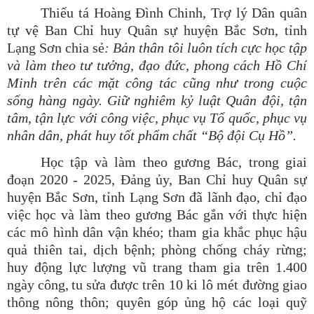
Thiếu tá Hoàng Đình Chinh, Trợ lý D
â
n quân
tự vệ Ban Chỉ huy Quân sự huyện Bắc Sơn, tỉnh
Lạng Sơn chia sẻ
: Bản thân tôi luôn tích cực học tập
và làm theo tư tưởng, đạo đức, phong cách Hồ Chí
Minh trên các mặt công tác cũng như trong cuộc
sống hàng ngày. Giữ nghiêm kỷ luật Quân đội, tận
tâm, tận lực với công việc, phục vụ Tổ quốc, phục vụ
nhân dân, phát huy tốt phẩm chất “Bộ đội Cụ Hồ”.
Học tập và làm theo gương Bác
, t
rong giai
đoạn 2020 - 2025, Đảng ủy, Ban Chỉ huy Quân sự
huyện Bắc Sơn, tỉnh Lạng Sơn đã lãnh đạo, chỉ đạo
việc học và làm theo gương Bác gắn với thực hiện
các mô hình dân vận khéo; tham gia khắc phục hậu
quả thiên tai, dịch bệnh; phòng chống cháy rừng;
huy động lực lượng vũ trang tham gia
trên 1.400
ngày công
,
tu sửa được trên 10 ki lô mét đường giao
thông nông thôn; quyên góp ủng hộ các loại quỹ