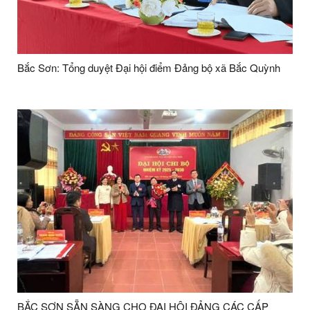
Bắc Sơn: Tổng duyệt Đại hội điểm Đảng bộ xã Bắc Quỳnh
BẮC SƠN SẴN SÀNG CHO ĐẠI HỘI ĐẢNG CÁC CẤP