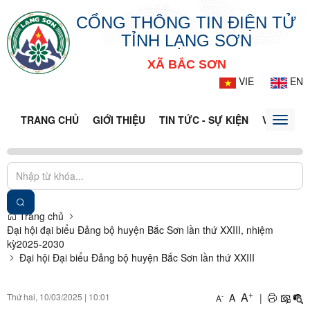
CỔNG THÔNG TIN ĐIỆN TỬ
TỈNH LẠNG SƠN
XÃ BẮC SƠN
VIE
EN
TRANG CHỦ
GIỚI THIỆU
TIN TỨC - SỰ KIỆN
VĂN BẢN 
Toggle
naviga
Trang chủ
Đại hội đại biểu Đảng bộ huyện Bắc Sơn lần thứ XXIII, nhiệm
kỳ2025-2030
Đại hội Đại biểu Đảng bộ huyện Bắc Sơn lần thứ XXIII
+
A
Thứ hai, 10/03/2025
|
10:01
A
|
-
A