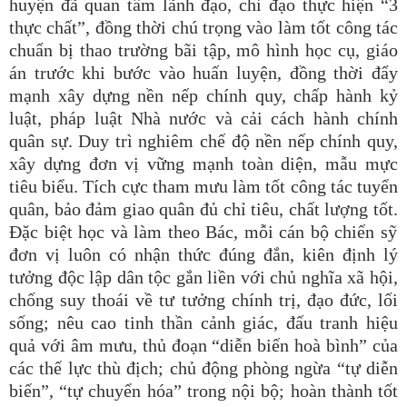
huyện đã quan tâm lãnh đạo, chỉ đạo thực hiện “3
thực chất”, đồng thời chú trọng vào làm tốt công tác
chuẩn bị thao trường bãi tập, mô hình học cụ, giáo
án trước khi bước vào huấn luyện
, đồng thời
đẩy
mạnh xây dựng nền nếp chính quy, chấp hành kỷ
luật, pháp luật Nhà nước và cải cách hành chính
quân sự. Duy trì nghiêm chế độ nền nếp chính quy,
xây dựng đơn vị vững mạnh toàn diện, mẫu mực
tiêu biểu. Tích cực tham mưu làm tốt công tác tuyển
quân, bảo đảm giao quân đủ chỉ tiêu, chất lượng tốt.
Đặc biệt học và làm theo Bác, mỗi cán bộ chiến sỹ
đơn vị
luôn có nhận thức đúng đắn, kiên định lý
tưởng độc lập dân tộc gắn liền với chủ nghĩa xã hội,
chống suy thoái về tư tưởng chính trị, đạo đức, lối
sống; nêu cao tinh thần cảnh giác, đấu tranh hiệu
quả với âm mưu, thủ đoạn “diễn biến hoà bình” của
các thế lực thù địch; chủ động phòng ngừa “tự diễn
biến”, “tự chuyển hóa” trong nội bộ;
hoàn thành tốt