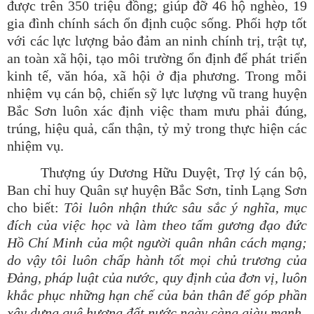
được
trên 350 triệu đồng; giúp đỡ 46 hộ nghèo, 19
gia đình chính sách ổn định cuộc sống. Phối hợp tốt
với các lực lượng bảo đảm an ninh chính trị, trật tự,
an toàn xã hội, tạo môi trường ổn định để phát triển
kinh tế, văn hóa, xã hội ở địa phương. Trong mỗi
nhiệm vụ cán bộ, chiến sỹ lực lượng vũ trang huyện
Bắc Sơn
luôn xác định việc tham mưu phải đúng,
trúng, hiệu quả, cẩn thận, tỷ mỷ trong thực hiện các
nhiệm vụ.
Thượng úy Dương Hữu Duyệt, Trợ lý cán bộ,
Ban chỉ huy Quân sự huyện Bắc Sơn, tỉnh Lạng Sơn
cho biết:
Tôi luôn nhận thức sâu sắc ý nghĩa, mục
đích của việc học và làm theo tấm gương đạo đức
Hồ Chí Minh của một người quân nhân cách mạng;
do vậy tôi luôn chấp hành tốt mọi chủ trương của
Đảng, pháp luật của nước, quy định của đơn vị, luôn
khắc phục những hạn chế của bản thân để góp phần
xây dựng quê hương đất nước ngày càng giàu mạnh.