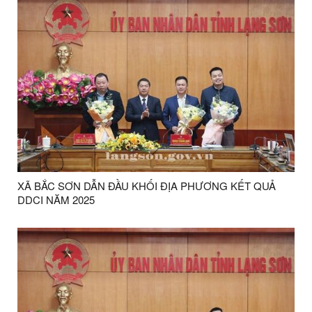
XÃ BẮC SƠN DẪN ĐẦU KHỐI ĐỊA PHƯƠNG KẾT QUẢ
DDCI NĂM 2025