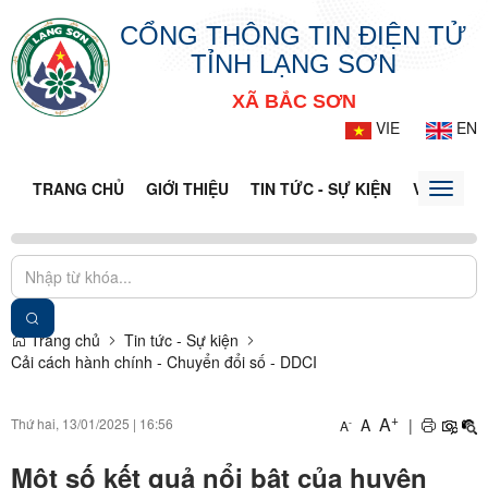
CỔNG THÔNG TIN ĐIỆN TỬ
TỈNH LẠNG SƠN
XÃ BẮC SƠN
VIE
EN
TRANG CHỦ
GIỚI THIỆU
TIN TỨC - SỰ KIỆN
VĂN BẢN 
Toggle
naviga
Trang chủ
Tin tức - Sự kiện
Cải cách hành chính - Chuyển đổi số - DDCI
+
A
Thứ hai, 13/01/2025
|
16:56
A
|
-
A
Một số kết quả nổi bật của huyện