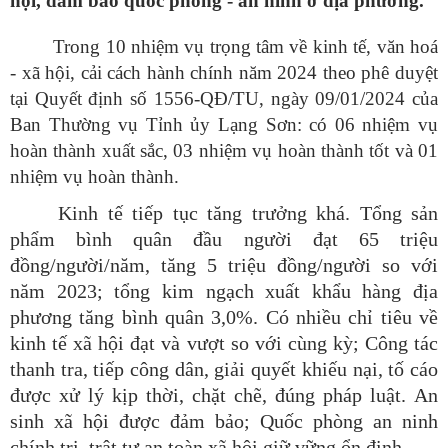
hội, đảm bảo quốc phòng - an ninh ở địa phương.
Trong 10 nhiệm vụ trọng tâm về kinh tế, văn hoá
- xã hội, cải cách hành chính năm 2024
theo phê duyệt
tại Quyết định số 1556-QĐ/TU, ngày 09/01/2024 của
Ban Thường vụ Tỉnh ủy Lạng Sơn: có 06 nhiệm vụ
hoàn thành xuất sắc, 03 nhiệm vụ hoàn thành tốt và 01
nhiệm vụ hoàn thành.
Kinh tế tiếp tục tăng trưởng khá. Tổng
sản
phẩm
bình quân đầu người
đạt 65 triệu
đồng/người/năm, tăng 5 triệu đồng/người so với
năm 2023; tổng kim ngạch xuất khẩu hàng địa
phương tăng bình quân 3,0%. Có nhiều chỉ tiêu về
kinh tế xã hội đạt và vượt so với cùng kỳ; Công tác
thanh tra, tiếp công dân, giải quyết khiếu nại, tố cáo
được xử lý kịp thời, chặt chẽ, đúng pháp luật.
An
sinh xã hội được đảm bảo
; Quốc phòng an ninh
chính trị, trật tự an toàn xã hội giữ vững ổn định.