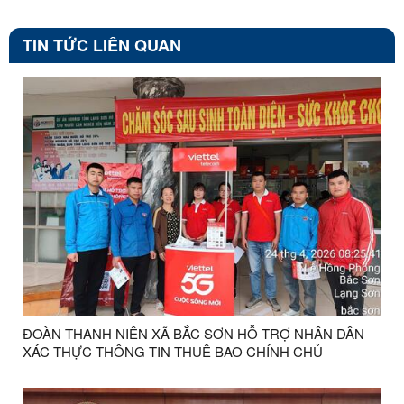
TIN TỨC LIÊN QUAN
ĐOÀN THANH NIÊN XÃ BẮC SƠN HỖ TRỢ NHÂN DÂN
XÁC THỰC THÔNG TIN THUÊ BAO CHÍNH CHỦ